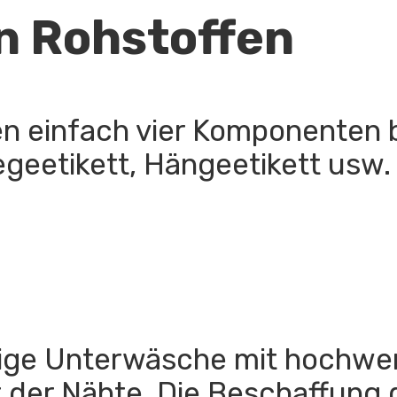
n Rohstoffen
 einfach vier Komponenten b
Pflegeetikett, Hängeetikett us
ige Unterwäsche mit hochwert
 der Nähte. Die Beschaffung d