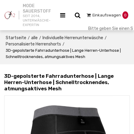
MODE
SAUERSTOFF
Einkaufswagen
0
SEIT 2014,
UNTERWÄSCHE-
EXPERTIN
Startseite
alle
Individuelle Herrenunterwäsche
/
/
/
Personalisierte Herrenshorts
/
3D-gepolsterte Fahrradunterhose | Lange Herren-Unterhose |
Schnelltrocknendes, atmungsaktives Mesh
3D-gepolsterte Fahrradunterhose | Lange
Herren-Unterhose | Schnelltrocknendes,
atmungsaktives Mesh