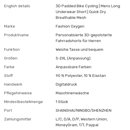
English details
3D Padded Bike Cycling | Mens Long
Underwear Short | Quick Dry
Breathable Mesh
Marke
Fashion Oxygen
Produktname
Personalisierte 3D-gepolsterte
Fahrradshorts für Herren
Funktion
Weiche Tasse und bequem
Größen
S-2XL (Anpassung)
Farbe
Anpassbare Farben
Stoff
90 % Polyester, 10 % Elastan
Handwerk
Digitaldruck
Pflegehinweise
Maschinenwäsche
Mindestbestellmenge
1 Stück
Port
SHANGHAI/NINGBO/SHENZHEN
Zahlungsmittel
L/C, D/A, D/P, Western Union,
MoneyGram, T/T, Paypal