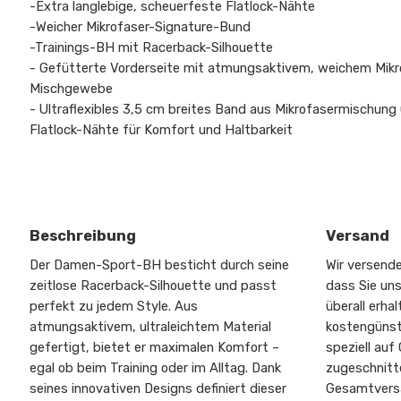
-Extra langlebige, scheuerfeste Flatlock-Nähte
-Weicher Mikrofaser-Signature-Bund
-Trainings-BH mit Racerback-Silhouette
- Gefütterte Vorderseite mit atmungsaktivem, weichem Mikr
Mischgewebe
- Ultraflexibles 3,5 cm breites Band aus Mikrofasermischung
Flatlock-Nähte für Komfort und Haltbarkeit
Beschreibung
Versand
Der Damen-Sport-BH besticht durch seine
Wir versende
zeitlose Racerback-Silhouette und passt
dass Sie un
perfekt zu jedem Style. Aus
überall erhal
atmungsaktivem, ultraleichtem Material
kostengünst
gefertigt, bietet er maximalen Komfort –
speziell auf
egal ob beim Training oder im Alltag. Dank
zugeschnitte
seines innovativen Designs definiert dieser
Gesamtversa