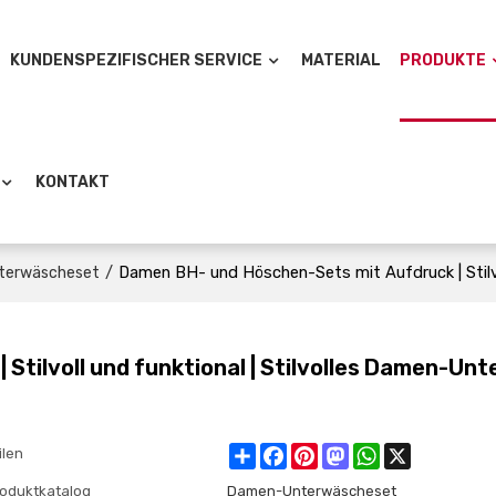
KUNDENSPEZIFISCHER SERVICE
MATERIAL
PRODUKTE
KONTAKT
/
Damen BH- und Höschen-Sets mit Aufdruck | Stilvo
terwäscheset
Stilvoll und funktional | Stilvolles Damen-Un
Share
Facebook
Pinterest
Mastodon
WhatsApp
X
ilen
oduktkatalog
Damen-Unterwäscheset