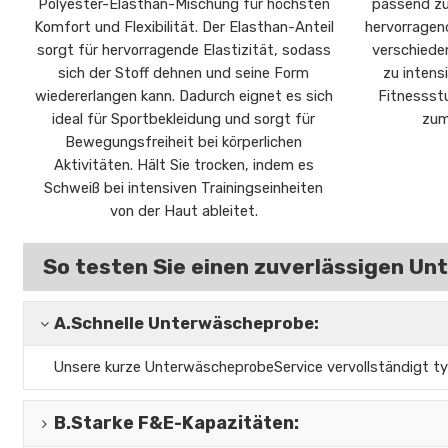
Polyester-Elasthan-Mischung für höchsten
passend zu 
Komfort und Flexibilität. Der Elasthan-Anteil
hervorragend
sorgt für hervorragende Elastizität, sodass
verschieden
sich der Stoff dehnen und seine Form
zu intens
wiedererlangen kann. Dadurch eignet es sich
Fitnessstu
ideal für Sportbekleidung und sorgt für
zum
Bewegungsfreiheit bei körperlichen
Aktivitäten. Hält Sie trocken, indem es
Schweiß bei intensiven Trainingseinheiten
von der Haut ableitet.
So testen Sie einen zuverlässigen U
A.
Schnelle Unterwäscheprobe:
Unsere kurze Unterwäscheprobe
Service vervollständigt t
B.
Starke F&E-Kapazitäten
: