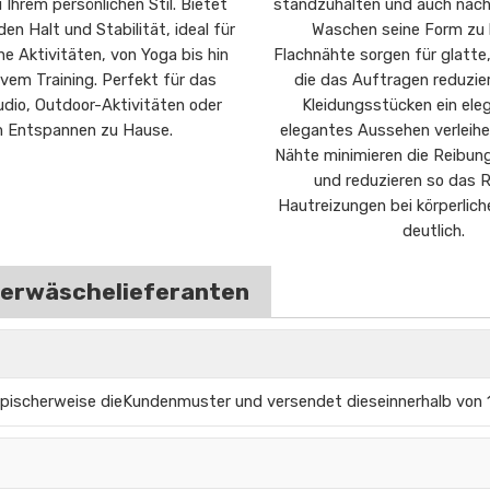
Ihrem persönlichen Stil. Bietet
standzuhalten und auch nac
en Halt und Stabilität, ideal für
Waschen seine Form zu 
e Aktivitäten, von Yoga bis hin
Flachnähte sorgen für glatte
ivem Training. Perfekt für das
die das Auftragen reduzie
dio, Outdoor-Aktivitäten oder
Kleidungsstücken ein ele
 Entspannen zu Hause.
elegantes Aussehen verleihe
Nähte minimieren die Reibun
und reduzieren so das R
Hautreizungen bei körperlic
deutlich.
nterwäschelieferanten
ypischerweise die
Kundenmuster und versendet diese
innerhalb von