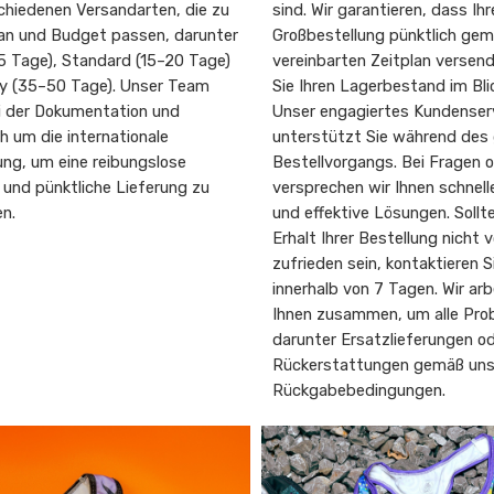
chiedenen Versandarten, die zu
sind. Wir garantieren, dass Ihr
lan und Budget passen, darunter
Großbestellung pünktlich ge
5 Tage), Standard (15–20 Tage)
vereinbarten Zeitplan versend
 (35–50 Tage). Unser Team
Sie Ihren Lagerbestand im Bli
ei der Dokumentation und
Unser engagiertes Kundense
 um die internationale
unterstützt Sie während de
ung, um eine reibungslose
Bestellvorgangs. Bei Fragen o
 und pünktliche Lieferung zu
versprechen wir Ihnen schnel
en.
und effektive Lösungen. Sollt
Erhalt Ihrer Bestellung nicht v
zufrieden sein, kontaktieren S
innerhalb von 7 Tagen. Wir arb
Ihnen zusammen, um alle Prob
darunter Ersatzlieferungen o
Rückerstattungen gemäß uns
Rückgabebedingungen.