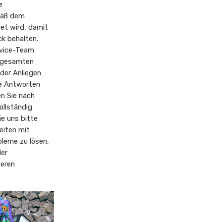
e
mäß dem
et wird, damit
ck behalten.
rvice-Team
s gesamten
der Anliegen
le Antworten
en Sie nach
ollständig
ie uns bitte
eiten mit
leme zu lösen,
der
eren