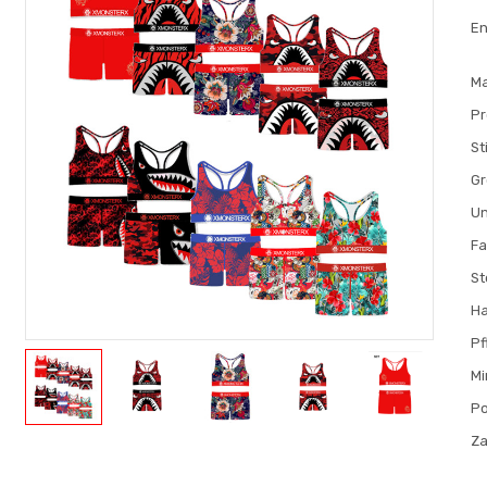
En
M
P
Sti
G
Un
Fa
St
H
Pf
Mi
Po
Za