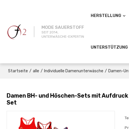
HERSTELLUNG
MODE SAUERSTOFF
SEIT 2014,
UNTERWÄSCHE-EXPERTIN
UNTERSTÜTZUNG
/
/
/
Startseite
alle
Individuelle Damenunterwäsche
Damen-Un
Damen BH- und Höschen-Sets mit Aufdruck | 
Set
Te
Pr