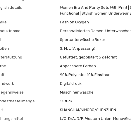
glish details
Women Bra And Panty Sets With Print | 
Functional | Stylish Women Underwear 
arke
Fashion Oxygen
roduktname
Personalisiertes Damen-Unterwäsche
l
Sportunterwäsche Boxer
rößen
S, M, L (Anpassung)
terstützung
Gefüttert, gepolstert & geformt
rbe
Anpassbare Farben
off
90% Polyester 10% Elasthan
andwerk
Digitaldruck
legehinweise
Maschinenwäsche
ndestbestellmenge
1 Stück
rt
SHANGHAI/NINGBO/SHENZHEN
hlungsmittel
L/C, D/A, D/P, Western Union, MoneyGra