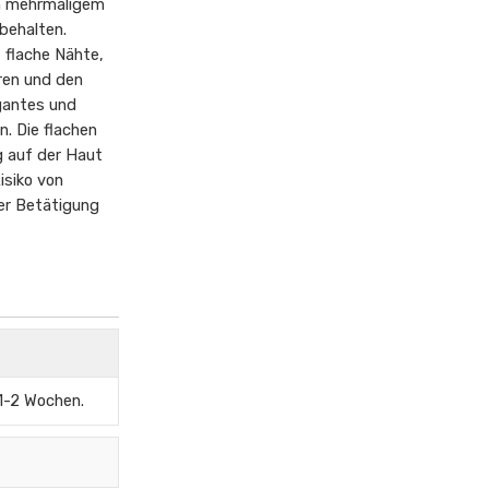
h mehrmaligem
behalten.
, flache Nähte,
ren und den
gantes und
n. Die flachen
g auf der Haut
isiko von
her Betätigung
 1-2 Wochen.