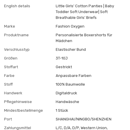
English details
Little Girls' Cotton Panties | Baby
Toddler Soft Underwear| Soft
Breathable Girls' Briefs
Marke
Fashion Oxygen
Produktname
Personalisierte Boxershorts für
Mädchen
Verschlusstyp
Elastischer Bund
Größen
3T-10J
Stoffart
Gestrickt
Farbe
Anpassbare Farben
Stoff
100% Baumwolle
Handwerk
Digitaldruck
Pflegehinweise
Handwäsche
Mindestbestellmenge
1 Stück
Port
SHANGHAI/NINGBO/SHENZHEN
Zahlungsmittel
L/C, D/A, D/P, Western Union,