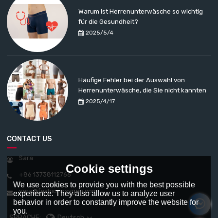
Warum ist Herrenunterwäsche so wichtig
für die Gesundheit?
2025/5/4
Häufige Fehler bei der Auswahl von
Herrenunterwäsche, die Sie nicht kannten
2025/4/17
CONTACT US
Sara
Cookie settings
+86 13738112766
We use cookies to provide you with the best possible
sara@fashionoxygen.com
experience. They also allow us to analyze user
behavior in order to constantly improve the website for
you.
SPRACHE:
Deutsch