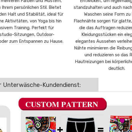
in mehreren Farben und Mustern,
Entwickelt, um regelmäß
Ihrem persönlichen Stil. Bietet
standzuhalten und auch nac
en Halt und Stabilität, ideal für
Waschen seine Form zu 
e Aktivitäten, von Yoga bis hin
Flachnähte sorgen für glatte
nsivem Training. Perfekt für
die das Auftragen reduzie
studio-Sitzungen, Outdoor-
Kleidungsstücken ein ele
 oder zum Entspannen zu Hause.
elegantes Aussehen verleihe
Nähte minimieren die Reibun
und reduzieren so das R
Hautreizungen bei körperlic
deutlich.
er Unterwäsche-Kundendienst: