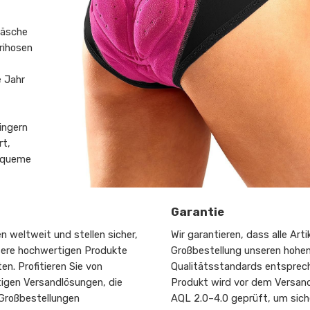
wäsche
rihosen
e Jahr
ingern
rt,
bequeme
Garantie
n weltweit und stellen sicher,
Wir garantieren, dass alle Artik
sere hochwertigen Produkte
Großbestellung unseren hohe
ten. Profitieren Sie von
Qualitätsstandards entsprec
igen Versandlösungen, die
Produkt wird vor dem Versand
 Großbestellungen
AQL 2.0–4.0 geprüft, um sich