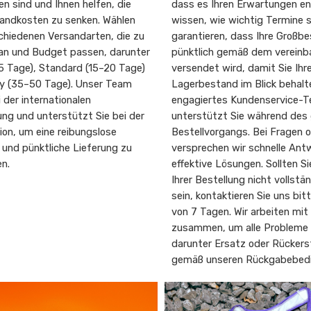
n sind und Ihnen helfen, die
dass es Ihren Erwartungen ent
ndkosten zu senken. Wählen
wissen, wie wichtig Termine s
chiedenen Versandarten, die zu
garantieren, dass Ihre Großbe
lan und Budget passen, darunter
pünktlich gemäß dem vereinba
5 Tage), Standard (15–20 Tage)
versendet wird, damit Sie Ihr
 (35–50 Tage). Unser Team
Lagerbestand im Blick behalt
i der internationalen
engagiertes Kundenservice-
ung und unterstützt Sie bei der
unterstützt Sie während de
on, um eine reibungslose
Bestellvorgangs. Bei Fragen o
 und pünktliche Lieferung zu
versprechen wir schnelle Ant
en.
effektive Lösungen. Sollten Si
Ihrer Bestellung nicht vollstä
sein, kontaktieren Sie uns bit
von 7 Tagen. Wir arbeiten mit
zusammen, um alle Probleme 
darunter Ersatz oder Rücker
gemäß unseren Rückgabebed