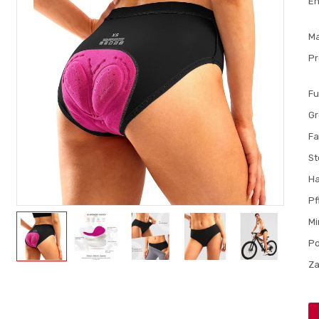
En
M
P
Fu
G
Fa
St
H
Pf
Mi
Po
Za