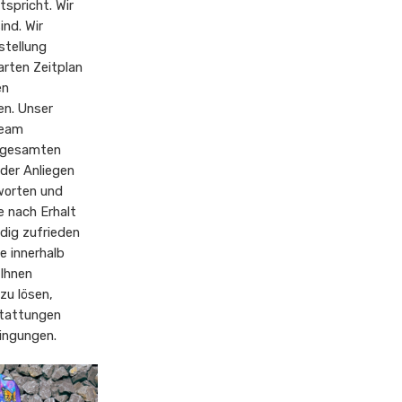
spricht. Wir
ind. Wir
stellung
rten Zeitplan
en
en. Unser
Team
s gesamten
der Anliegen
worten und
e nach Erhalt
ndig zufrieden
te innerhalb
 Ihnen
zu lösen,
stattungen
ingungen.