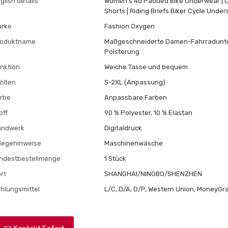
glish details
Women's 4d Padded Bike Underwear | Cy
Shorts | Riding Briefs Biker Cycle Under
arke
Fashion Oxygen
roduktname
Maßgeschneiderte Damen-Fahrradunte
Polsterung
nktion
Weiche Tasse und bequem
rößen
S-2XL (Anpassung)
rbe
Anpassbare Farben
off
90 % Polyester, 10 % Elastan
andwerk
Digitaldruck
legehinweise
Maschinenwäsche
ndestbestellmenge
1 Stück
rt
SHANGHAI/NINGBO/SHENZHEN
hlungsmittel
L/C, D/A, D/P, Western Union, MoneyGra