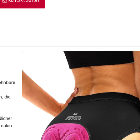
Kontakt Sofort
dehnbare
, die
licher
imalen