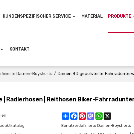
KUNDENSPEZIFISCHER SERVICE
MATERIAL
PRODUKTE
KONTAKT
/
Damen 4D gepolsterte Fahrradunterwä
efinierte Damen-Boyshorts
| Radlerhosen | Reithosen Biker-Fahrradunte
Share
Facebook
Pinterest
Mastodon
WhatsApp
X
ilen
oduktkatalog
Benutzerdefinierte Damen-Boyshorts