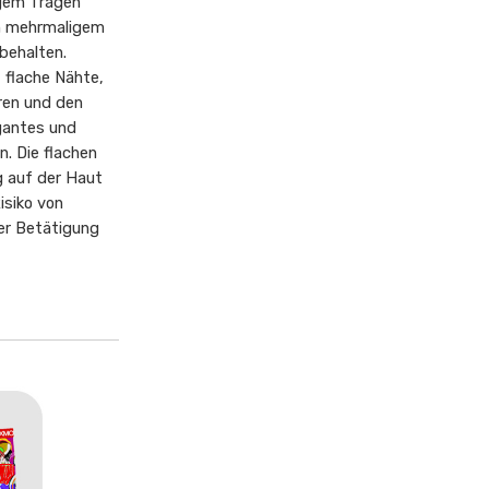
igem Tragen
h mehrmaligem
behalten.
, flache Nähte,
ren und den
gantes und
n. Die flachen
g auf der Haut
isiko von
her Betätigung