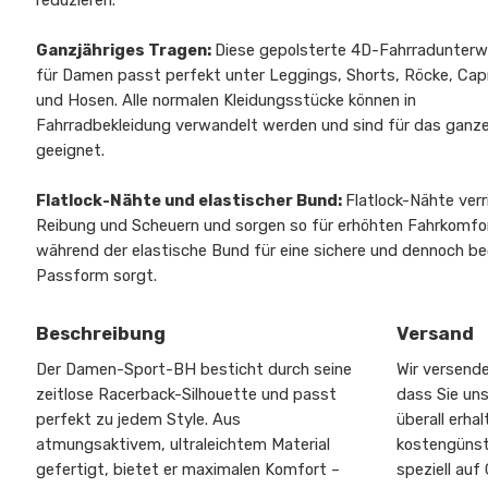
reduzieren.
Ganzjähriges Tragen:
Diese gepolsterte 4D-Fahrradunter
für Damen passt perfekt unter Leggings, Shorts, Röcke, Cap
und Hosen. Alle normalen Kleidungsstücke können in
Fahrradbekleidung verwandelt werden und sind für das ganz
geeignet.
Flatlock-Nähte und elastischer Bund:
Flatlock-Nähte verr
Reibung und Scheuern und sorgen so für erhöhten Fahrkomfo
während der elastische Bund für eine sichere und dennoch 
Passform sorgt.
Beschreibung
Versand
Der Damen-Sport-BH besticht durch seine
Wir versende
zeitlose Racerback-Silhouette und passt
dass Sie un
perfekt zu jedem Style. Aus
überall erhal
atmungsaktivem, ultraleichtem Material
kostengünst
gefertigt, bietet er maximalen Komfort –
speziell auf