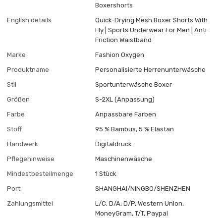
Boxershorts
English details
Quick-Drying Mesh Boxer Shorts With
Fly | Sports Underwear For Men | Anti-
Friction Waistband
Marke
Fashion Oxygen
Produktname
Personalisierte Herrenunterwäsche
Stil
Sportunterwäsche Boxer
Größen
S-2XL (Anpassung)
Farbe
Anpassbare Farben
Stoff
95 % Bambus, 5 % Elastan
Handwerk
Digitaldruck
Pflegehinweise
Maschinenwäsche
Mindestbestellmenge
1 Stück
Port
SHANGHAI/NINGBO/SHENZHEN
Zahlungsmittel
L/C, D/A, D/P, Western Union,
MoneyGram, T/T, Paypal