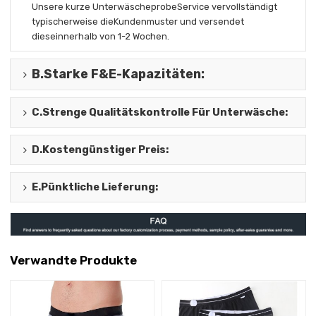
Unsere kurze Unterwäscheprobe
Service vervollständigt
typischerweise die
Kundenmuster und versendet
diese
innerhalb von 1-2 Wochen.
B.
Starke F&E-Kapazitäten
:
C.
Strenge Qualitätskontrolle Für Unterwäsche
:
D.
Kostengünstiger Preis
:
E.
Pünktliche Lieferung
:
Verwandte Produkte