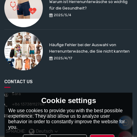
Warum ist Herrenunterwäsche so wichtig
für die Gesundheit?
2025/5/4
Häufige Fehler bei der Auswahl von
Herrenunterwäsche, die Sie nicht kannten
2025/4/17
CONTACT US
Sara
Cookie settings
+86 13738112766
We use cookies to provide you with the best possible
sara@fashionoxygen.com
experience. They also allow us to analyze user
behavior in order to constantly improve the website for
you.
SPRACHE:
Deutsch