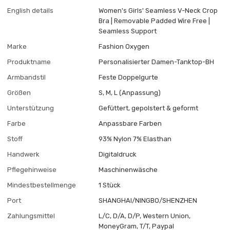
English details
Women's Girls' Seamless V-Neck Crop
Bra | Removable Padded Wire Free |
Seamless Support
Marke
Fashion Oxygen
Produktname
Personalisierter Damen-Tanktop-BH
Armbandstil
Feste Doppelgurte
Größen
S, M, L (Anpassung)
Unterstützung
Gefüttert, gepolstert & geformt
Farbe
Anpassbare Farben
Stoff
93% Nylon 7% Elasthan
Handwerk
Digitaldruck
Pflegehinweise
Maschinenwäsche
Mindestbestellmenge
1 Stück
Port
SHANGHAI/NINGBO/SHENZHEN
Zahlungsmittel
L/C, D/A, D/P, Western Union,
MoneyGram, T/T, Paypal