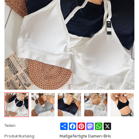
Share
Facebook
Pinterest
Mastodon
WhatsApp
X
Teilen
Produktkatalog
Maßgefertigte Damen-BHs