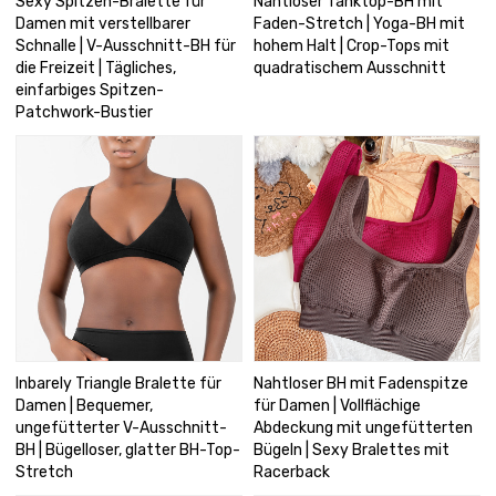
Sexy Spitzen-Bralette für
Nahtloser Tanktop-BH mit
Damen mit verstellbarer
Faden-Stretch | Yoga-BH mit
Schnalle | V-Ausschnitt-BH für
hohem Halt | Crop-Tops mit
die Freizeit | Tägliches,
quadratischem Ausschnitt
einfarbiges Spitzen-
Patchwork-Bustier
Inbarely Triangle Bralette für
Nahtloser BH mit Fadenspitze
Damen | Bequemer,
für Damen | Vollflächige
ungefütterter V-Ausschnitt-
Abdeckung mit ungefütterten
BH | Bügelloser, glatter BH-Top-
Bügeln | Sexy Bralettes mit
Stretch
Racerback