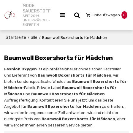
MODE
SAUERSTOFF
Einkaufswagen
0
SEIT 2014,
UNTERWÄSCHE-
EXPERTIN
Startseite
alle
/
/
Baumwoll Boxershorts für Mädchen
Baumwoll Boxershorts für Mädchen
Fashion Oxygen
ist ein professioneller chinesischer Hersteller
und Lieferant von
Baumwoll Boxershorts für Mädchen
, wir
bieten kundenspezifische Wholeslae
Baumwoll Boxershorts für
Mädchen
-Fabrik, Private Label
Baumwoll Boxershorts für
Mädchen
und
Baumwoll Boxershorts für Mädchen
Auftragsfertigung. Kontaktieren Sie uns jetzt, um das beste
Angebot für
Baumwoll Boxershorts für Mädchen
zu erhalten. ,
wir werden in angemessener Zeit antworten, wir sind nicht der
niedrigste Preis von
Baumwoll Boxershorts für Mädchen
, aber
wir werden Ihnen einen besseren Service bieten.