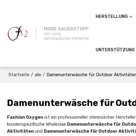
HERSTELLUNG
MODE SAUERSTOFF
SEIT 2014,
UNTERWÄSCHE-EXPERTIN
UNTERSTÜTZUNG
/
/
Damenunterwäsche für Outdoor Aktivitäte
Startseite
alle
Damenunterwäsche für Outd
Fashion Oxygen
ist ein professioneller chinesischer Herstell
kundenspezifische Wholeslae
Damenunterwäsche für Outdoo
Aktivitäten
und
Damenunterwäsche für Outdoor Aktivit