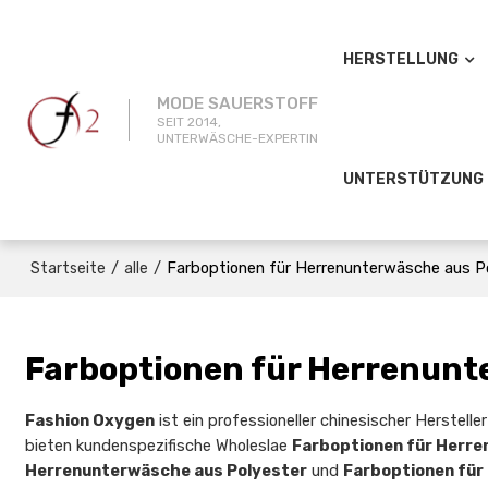
HERSTELLUNG
MODE SAUERSTOFF
SEIT 2014,
UNTERWÄSCHE-EXPERTIN
UNTERSTÜTZUNG
/
/
Farboptionen für Herrenunterwäsche aus P
Startseite
alle
Farboptionen für Herrenunt
Fashion Oxygen
ist ein professioneller chinesischer Herstell
bieten kundenspezifische Wholeslae
Farboptionen für Herre
Herrenunterwäsche aus Polyester
und
Farboptionen für