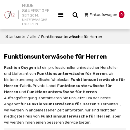
MODE
SAUERSTOFF
Einkaufswagen
0
SEIT 2014,
UNTERWÄSCHE-
EXPERTIN
Startseite
alle
/
/
Funktionsunterwäsche für Herren
Funktionsunterwäsche für Herren
Fashion Oxygen
ist ein professioneller chinesischer Hersteller
und Lieferant von
Funktionsunterwäsche für Herren
, wir
bieten kundenspezifische Wholeslae
Funktionsunterwäsche für
Herren
-Fabrik, Private Label
Funktionsunterwäsche für
Herren
und
Funktionsunterwäsche für Herren
Auftragsfertigung. Kontaktieren Sie uns jetzt, um das beste
Angebot für
Funktionsunterwäsche für Herren
zu erhalten. ,
wir werden in angemessener Zeit antworten, wir sind nicht der
niedrigste Preis von
Funktionsunterwäsche für Herren
, aber
wir werden Ihnen einen besseren Service bieten.