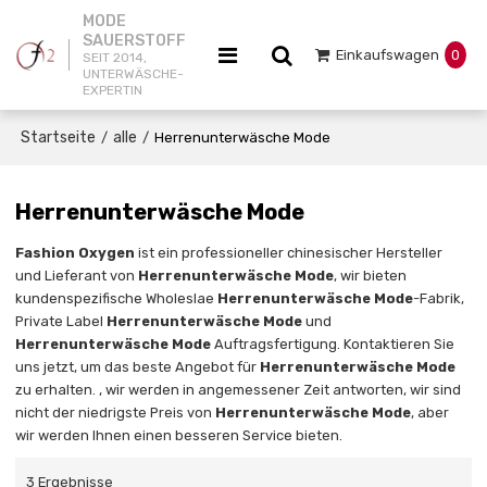
MODE
SAUERSTOFF
Einkaufswagen
0
SEIT 2014,
UNTERWÄSCHE-
EXPERTIN
Startseite
alle
/
/
Herrenunterwäsche Mode
Herrenunterwäsche Mode
Fashion Oxygen
ist ein professioneller chinesischer Hersteller
und Lieferant von
Herrenunterwäsche Mode
, wir bieten
kundenspezifische Wholeslae
Herrenunterwäsche Mode
-Fabrik,
Private Label
Herrenunterwäsche Mode
und
Herrenunterwäsche Mode
Auftragsfertigung. Kontaktieren Sie
uns jetzt, um das beste Angebot für
Herrenunterwäsche Mode
zu erhalten. , wir werden in angemessener Zeit antworten, wir sind
nicht der niedrigste Preis von
Herrenunterwäsche Mode
, aber
wir werden Ihnen einen besseren Service bieten.
3 Ergebnisse