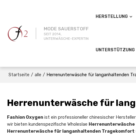
HERSTELLUNG
MODE SAUERSTOFF
SEIT 2014,
UNTERWÄSCHE-EXPERTIN
UNTERSTÜTZUNG
/
/
Herrenunterwäsche für langanhaltenden T
Startseite
alle
Herrenunterwäsche für lan
Fashion Oxygen
ist ein professioneller chinesischer Herstell
wir bieten kundenspezifische Wholeslae
Herrenunterwäsche 
Herrenunterwäsche für langanhaltenden Tragekomfort