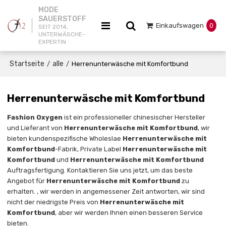
MODE
SAUERSTOFF
Einkaufswagen
0
SEIT 2014,
UNTERWÄSCHE-
EXPERTIN
Startseite
alle
/
/
Herrenunterwäsche mit Komfortbund
Herrenunterwäsche mit Komfortbund
Fashion Oxygen
ist ein professioneller chinesischer Hersteller
und Lieferant von
Herrenunterwäsche mit Komfortbund
, wir
bieten kundenspezifische Wholeslae
Herrenunterwäsche mit
Komfortbund
-Fabrik, Private Label
Herrenunterwäsche mit
Komfortbund
und
Herrenunterwäsche mit Komfortbund
Auftragsfertigung. Kontaktieren Sie uns jetzt, um das beste
Angebot für
Herrenunterwäsche mit Komfortbund
zu
erhalten. , wir werden in angemessener Zeit antworten, wir sind
nicht der niedrigste Preis von
Herrenunterwäsche mit
Komfortbund
, aber wir werden Ihnen einen besseren Service
bieten.