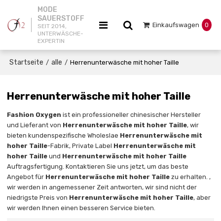
MODE
SAUERSTOFF
Einkaufswagen
0
SEIT 2014,
UNTERWÄSCHE-
EXPERTIN
Startseite
alle
/
/
Herrenunterwäsche mit hoher Taille
Herrenunterwäsche mit hoher Taille
Fashion Oxygen
ist ein professioneller chinesischer Hersteller
und Lieferant von
Herrenunterwäsche mit hoher Taille
, wir
bieten kundenspezifische Wholeslae
Herrenunterwäsche mit
hoher Taille
-Fabrik, Private Label
Herrenunterwäsche mit
hoher Taille
und
Herrenunterwäsche mit hoher Taille
Auftragsfertigung. Kontaktieren Sie uns jetzt, um das beste
Angebot für
Herrenunterwäsche mit hoher Taille
zu erhalten. ,
wir werden in angemessener Zeit antworten, wir sind nicht der
niedrigste Preis von
Herrenunterwäsche mit hoher Taille
, aber
wir werden Ihnen einen besseren Service bieten.