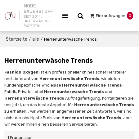
MODE
SAUERSTOFF
Einkaufswagen
0
SEIT 2014,
UNTERWÄSCHE-
EXPERTIN
Startseite
alle
/
/
Herrenunterwäsche Trends
Herrenunterwäsche Trends
Fashion Oxygen
ist ein professioneller chinesischer Hersteller
und Lieferant von
Herrenunterwäsche Trends
, wir bieten
kundenspezifische Wholeslae
Herrenunterwäsche Trends
-
Fabrik, Private Label
Herrenunterwäsche Trends
und
Herrenunterwäsche Trends
Auftragsfertigung. Kontaktieren Sie
uns jetzt, um das beste Angebot für
Herrenunterwäsche Trends
zu erhalten. , wir werden in angemessener Zeit antworten, wir sind
nicht der niedrigste Preis von
Herrenunterwäsche Trends
, aber
wir werden Ihnen einen besseren Service bieten.
1 Ergebnisse