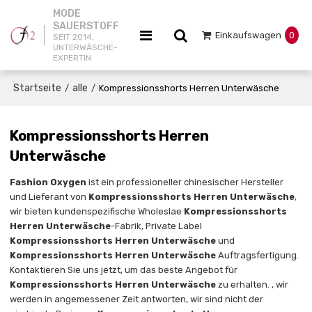
MODE
SAUERSTOFF
Einkaufswagen
0
SEIT 2014,
UNTERWÄSCHE-
EXPERTIN
Startseite
alle
/
/
Kompressionsshorts Herren Unterwäsche
Kompressionsshorts Herren
Unterwäsche
Fashion Oxygen
ist ein professioneller chinesischer Hersteller
und Lieferant von
Kompressionsshorts Herren Unterwäsche
,
wir bieten kundenspezifische Wholeslae
Kompressionsshorts
Herren Unterwäsche
-Fabrik, Private Label
Kompressionsshorts Herren Unterwäsche
und
Kompressionsshorts Herren Unterwäsche
Auftragsfertigung.
Kontaktieren Sie uns jetzt, um das beste Angebot für
Kompressionsshorts Herren Unterwäsche
zu erhalten. , wir
werden in angemessener Zeit antworten, wir sind nicht der