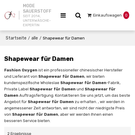
MODE
SAUERSTOFF
Einkaufswagen
0
SEIT 2014,
UNTERWÄSCHE-
EXPERTIN
Startseite
alle
/
/
Shapewear für Damen
Shapewear für Damen
Fashion Oxygen
ist ein professioneller chinesischer Hersteller
und Lieferant von
Shapewear für Damen
, wir bieten
kundenspezifische Wholeslae
Shapewear für Damen
-Fabrik,
Private Label
Shapewear für Damen
und
Shapewear für
Damen
Auftragsfertigung. Kontaktieren Sie uns jetzt, um das beste
Angebot für
Shapewear für Damen
zu erhalten. , wir werden in
angemessener Zeit antworten, wir sind nicht der niedrigste Preis
von
Shapewear für Damen
, aber wir werden Ihnen einen
besseren Service bieten.
2 Ergebnisse