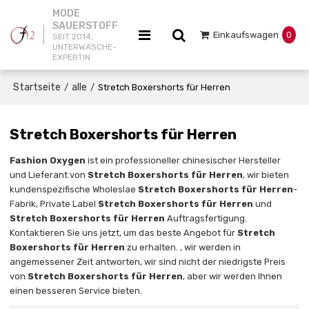
MODE
SAUERSTOFF
Einkaufswagen
0
SEIT 2014,
UNTERWÄSCHE-
EXPERTIN
Startseite
alle
/
/
Stretch Boxershorts für Herren
Stretch Boxershorts für Herren
Fashion Oxygen
ist ein professioneller chinesischer Hersteller
und Lieferant von
Stretch Boxershorts für Herren
, wir bieten
kundenspezifische Wholeslae
Stretch Boxershorts für Herren
-
Fabrik, Private Label
Stretch Boxershorts für Herren
und
Stretch Boxershorts für Herren
Auftragsfertigung.
Kontaktieren Sie uns jetzt, um das beste Angebot für
Stretch
Boxershorts für Herren
zu erhalten. , wir werden in
angemessener Zeit antworten, wir sind nicht der niedrigste Preis
von
Stretch Boxershorts für Herren
, aber wir werden Ihnen
einen besseren Service bieten.