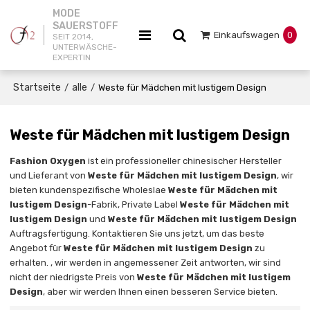
MODE
SAUERSTOFF
Einkaufswagen
0
SEIT 2014,
UNTERWÄSCHE-
EXPERTIN
Startseite
alle
/
/
Weste für Mädchen mit lustigem Design
Weste für Mädchen mit lustigem Design
Fashion Oxygen
ist ein professioneller chinesischer Hersteller
und Lieferant von
Weste für Mädchen mit lustigem Design
, wir
bieten kundenspezifische Wholeslae
Weste für Mädchen mit
lustigem Design
-Fabrik, Private Label
Weste für Mädchen mit
lustigem Design
und
Weste für Mädchen mit lustigem Design
Auftragsfertigung. Kontaktieren Sie uns jetzt, um das beste
Angebot für
Weste für Mädchen mit lustigem Design
zu
erhalten. , wir werden in angemessener Zeit antworten, wir sind
nicht der niedrigste Preis von
Weste für Mädchen mit lustigem
Design
, aber wir werden Ihnen einen besseren Service bieten.