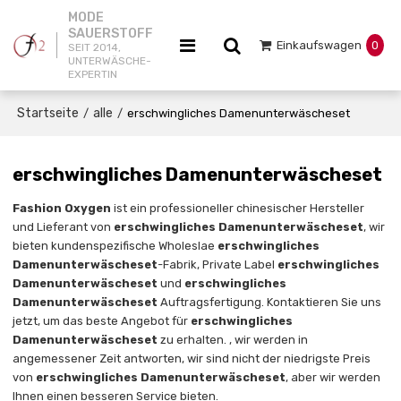
MODE
SAUERSTOFF
Einkaufswagen
0
SEIT 2014,
UNTERWÄSCHE-
EXPERTIN
Startseite
alle
/
/
erschwingliches Damenunterwäscheset
erschwingliches Damenunterwäscheset
Fashion Oxygen
ist ein professioneller chinesischer Hersteller
und Lieferant von
erschwingliches Damenunterwäscheset
, wir
bieten kundenspezifische Wholeslae
erschwingliches
Damenunterwäscheset
-Fabrik, Private Label
erschwingliches
Damenunterwäscheset
und
erschwingliches
Damenunterwäscheset
Auftragsfertigung. Kontaktieren Sie uns
jetzt, um das beste Angebot für
erschwingliches
Damenunterwäscheset
zu erhalten. , wir werden in
angemessener Zeit antworten, wir sind nicht der niedrigste Preis
von
erschwingliches Damenunterwäscheset
, aber wir werden
Ihnen einen besseren Service bieten.