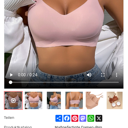
Share
Facebook
Pinterest
Mastodon
WhatsApp
X
Teilen
Produktkatalog
Maßgefertigte Damen-BHs