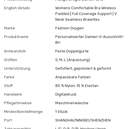
English details
Womens Comfortable Bra Wireless
Padded | Full Coverage Support | V
Neck Seamless Bralettes
Marke
Fashion Oxygen
Produktname
Personalisierter Damen-V-Ausschnitt-
BH
Armbandstil
Feste Doppelgurte
Größen
S, M, L (Anpassung)
Unterstützung
Gefüttert, gepolstert & geformt
Farbe
Anpassbare Farben
Stoff
85 % Nylon, 15 % Elastan
Handwerk
Digitaldruck
Pflegehinweise
Maschinenwäsche
Mindestbestellmenge
1 Stück
Port
SHANGHAI/NINGBO/SHENZHEN
Zahlungsmittel
L/C, D/A, D/P, Western Union,