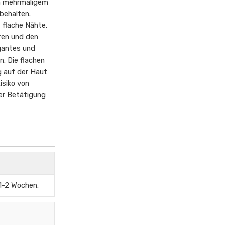
h mehrmaligem
behalten.
, flache Nähte,
ren und den
gantes und
n. Die flachen
g auf der Haut
isiko von
her Betätigung
 1-2 Wochen.