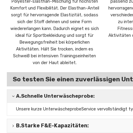
Polyester-Elasthan-Mischung für höchsten
passend zu 
Komfort und Flexibilität. Der Elasthan-Anteil
hervorragend
sorgt für hervorragende Elastizität, sodass
verschieden
sich der Stoff dehnen und seine Form
zu inte
wiedererlangen kann. Dadurch eignet es sich
Fitness
ideal für Sportbekleidung und sorgt für
Aktivitäten
Bewegungsfreiheit bei körperlichen
Aktivitäten. Hält Sie trocken, indem es
Schweiß bei intensiven Trainingseinheiten
von der Haut ableitet.
So testen Sie einen zuverlässigen U
A.
Schnelle Unterwäscheprobe:
Unsere kurze Unterwäscheprobe
Service vervollständigt t
B.
Starke F&E-Kapazitäten
: