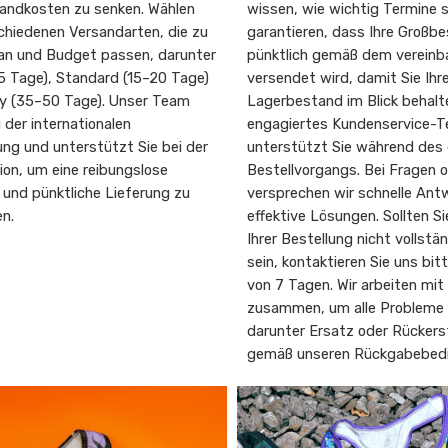
ndkosten zu senken. Wählen
wissen, wie wichtig Termine s
chiedenen Versandarten, die zu
garantieren, dass Ihre Großbe
lan und Budget passen, darunter
pünktlich gemäß dem vereinba
5 Tage), Standard (15–20 Tage)
versendet wird, damit Sie Ihr
 (35–50 Tage). Unser Team
Lagerbestand im Blick behalt
i der internationalen
engagiertes Kundenservice-
ung und unterstützt Sie bei der
unterstützt Sie während de
on, um eine reibungslose
Bestellvorgangs. Bei Fragen o
 und pünktliche Lieferung zu
versprechen wir schnelle Ant
en.
effektive Lösungen. Sollten Si
Ihrer Bestellung nicht vollstä
sein, kontaktieren Sie uns bit
von 7 Tagen. Wir arbeiten mit
zusammen, um alle Probleme 
darunter Ersatz oder Rücker
gemäß unseren Rückgabebed