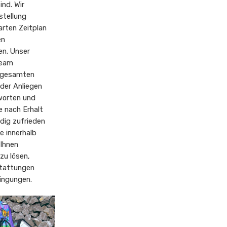
ind. Wir
stellung
rten Zeitplan
en
en. Unser
Team
s gesamten
der Anliegen
worten und
e nach Erhalt
ndig zufrieden
te innerhalb
 Ihnen
zu lösen,
stattungen
ingungen.