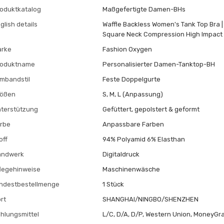
oduktkatalog
Maßgefertigte Damen-BHs
glish details
Waffle Backless Women's Tank Top Bra |
Square Neck Compression High Impact
arke
Fashion Oxygen
roduktname
Personalisierter Damen-Tanktop-BH
mbandstil
Feste Doppelgurte
rößen
S, M, L (Anpassung)
terstützung
Gefüttert, gepolstert & geformt
rbe
Anpassbare Farben
off
94% Polyamid 6% Elasthan
andwerk
Digitaldruck
legehinweise
Maschinenwäsche
ndestbestellmenge
1 Stück
rt
SHANGHAI/NINGBO/SHENZHEN
hlungsmittel
L/C, D/A, D/P, Western Union, MoneyGra