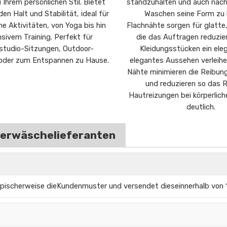
Ihrem persönlichen Stil. Bietet
standzuhalten und auch nac
en Halt und Stabilität, ideal für
Waschen seine Form zu 
e Aktivitäten, von Yoga bis hin
Flachnähte sorgen für glatte
nsivem Training. Perfekt für
die das Auftragen reduzie
studio-Sitzungen, Outdoor-
Kleidungsstücken ein ele
 oder zum Entspannen zu Hause.
elegantes Aussehen verleihe
Nähte minimieren die Reibun
und reduzieren so das R
Hautreizungen bei körperlic
deutlich.
nterwäschelieferanten
ypischerweise die
Kundenmuster und versendet diese
innerhalb von