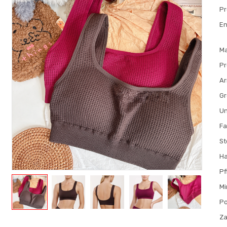
Pr
En
M
P
Ar
G
Un
Fa
St
H
Pf
Mi
Po
Za