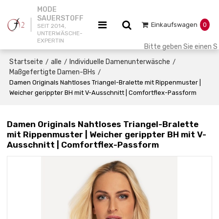
MODE
SAUERSTOFF
Einkaufswagen
0
SEIT 2014,
UNTERWÄSCHE-
EXPERTIN
Startseite
alle
Individuelle Damenunterwäsche
/
/
/
Maßgefertigte Damen-BHs
/
Damen Originals Nahtloses Triangel-Bralette mit Rippenmuster |
Weicher gerippter BH mit V-Ausschnitt | Comfortflex-Passform
Damen Originals Nahtloses Triangel-Bralette
mit Rippenmuster | Weicher gerippter BH mit V-
Ausschnitt | Comfortflex-Passform