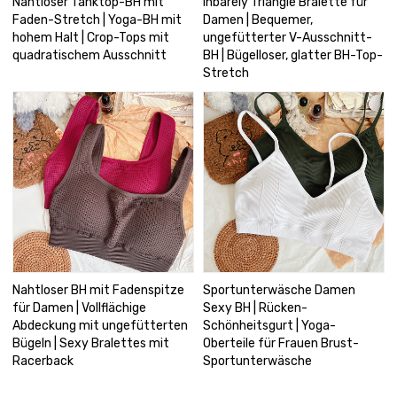
Nahtloser Tanktop-BH mit
Inbarely Triangle Bralette für
Faden-Stretch | Yoga-BH mit
Damen | Bequemer,
hohem Halt | Crop-Tops mit
ungefütterter V-Ausschnitt-
quadratischem Ausschnitt
BH | Bügelloser, glatter BH-Top-
Stretch
Nahtloser BH mit Fadenspitze
Sportunterwäsche Damen
für Damen | Vollflächige
Sexy BH | Rücken-
Abdeckung mit ungefütterten
Schönheitsgurt | Yoga-
Bügeln | Sexy Bralettes mit
Oberteile für Frauen Brust-
Racerback
Sportunterwäsche