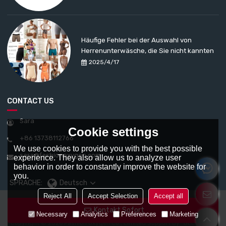
Häufige Fehler bei der Auswahl von
Herrenunterwäsche, die Sie nicht kannten
2025/4/17
CONTACT US
Sara
Cookie settings
+86 13738112766
We use cookies to provide you with the best possible
sara@fashionoxygen.com
experience. They also allow us to analyze user
behavior in order to constantly improve the website for
you.
SPRACHE:
Deutsch
Reject All
Accept Selection
Accept all
Kontakt Sofort
Necessary
Analytics
Preferences
Marketing
Copyright © 2026
Fashion Oxygen Co., Limited
Support By
BEE Cloud