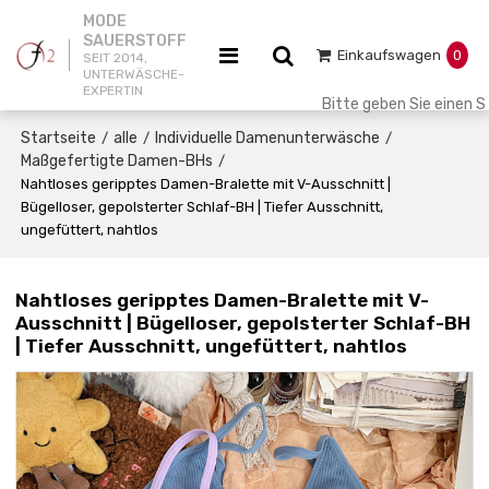
MODE
SAUERSTOFF
Einkaufswagen
0
SEIT 2014,
UNTERWÄSCHE-
EXPERTIN
Startseite
alle
Individuelle Damenunterwäsche
/
/
/
Maßgefertigte Damen-BHs
/
Nahtloses geripptes Damen-Bralette mit V-Ausschnitt |
Bügelloser, gepolsterter Schlaf-BH | Tiefer Ausschnitt,
ungefüttert, nahtlos
Nahtloses geripptes Damen-Bralette mit V-
Ausschnitt | Bügelloser, gepolsterter Schlaf-BH
| Tiefer Ausschnitt, ungefüttert, nahtlos