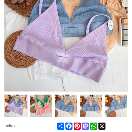
Share
Facebook
Pinterest
Mastodon
WhatsApp
X
Teilen