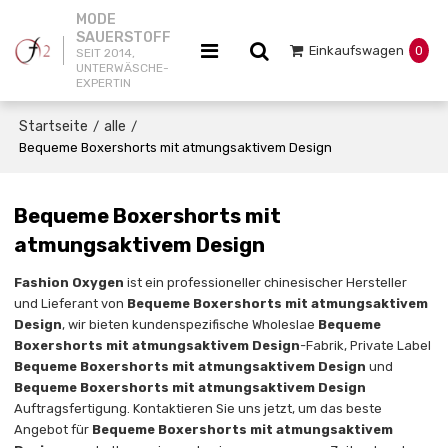
MODE
SAUERSTOFF
Einkaufswagen
0
SEIT 2014,
UNTERWÄSCHE-
EXPERTIN
Startseite
alle
/
/
Bequeme Boxershorts mit atmungsaktivem Design
Bequeme Boxershorts mit
atmungsaktivem Design
Fashion Oxygen
ist ein professioneller chinesischer Hersteller
und Lieferant von
Bequeme Boxershorts mit atmungsaktivem
Design
, wir bieten kundenspezifische Wholeslae
Bequeme
Boxershorts mit atmungsaktivem Design
-Fabrik, Private Label
Bequeme Boxershorts mit atmungsaktivem Design
und
Bequeme Boxershorts mit atmungsaktivem Design
Auftragsfertigung. Kontaktieren Sie uns jetzt, um das beste
Angebot für
Bequeme Boxershorts mit atmungsaktivem