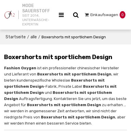
MODE
SAUERSTOFF
Einkaufswagen
0
SEIT 2014,
UNTERWÄSCHE-
EXPERTIN
Startseite
alle
/
/
Boxershorts mit sportlichem Design
Boxershorts mit sportlichem Design
Fashion Oxygen
ist ein professioneller chinesischer Hersteller
und Lieferant von
Boxershorts mit sportlichem Design
, wir
bieten kundenspezifische Wholeslae
Boxershorts mit
sportlichem Design
-Fabrik, Private Label
Boxershorts mit
sportlichem Design
und
Boxershorts mit sportlichem
Design
Auftragsfertigung. Kontaktieren Sie uns jetzt, um das beste
Angebot für
Boxershorts mit sportlichem Design
zu erhalten. ,
wir werden in angemessener Zeit antworten, wir sind nicht der
niedrigste Preis von
Boxershorts mit sportlichem Design
, aber
wir werden Ihnen einen besseren Service bieten.