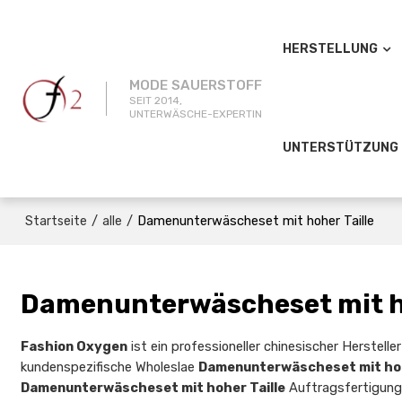
HERSTELLUNG
MODE SAUERSTOFF
SEIT 2014,
UNTERWÄSCHE-EXPERTIN
UNTERSTÜTZUNG
/
/
Damenunterwäscheset mit hoher Taille
Startseite
alle
Damenunterwäscheset mit ho
Fashion Oxygen
ist ein professioneller chinesischer Herstell
kundenspezifische Wholeslae
Damenunterwäscheset mit hoh
Damenunterwäscheset mit hoher Taille
Auftragsfertigung.