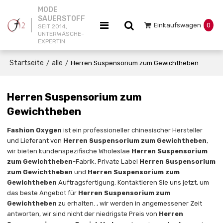
MODE
SAUERSTOFF
Einkaufswagen
0
SEIT 2014,
UNTERWÄSCHE-
EXPERTIN
Startseite
alle
/
/
Herren Suspensorium zum Gewichtheben
Herren Suspensorium zum
Gewichtheben
Fashion Oxygen
ist ein professioneller chinesischer Hersteller
und Lieferant von
Herren Suspensorium zum Gewichtheben
,
wir bieten kundenspezifische Wholeslae
Herren Suspensorium
zum Gewichtheben
-Fabrik, Private Label
Herren Suspensorium
zum Gewichtheben
und
Herren Suspensorium zum
Gewichtheben
Auftragsfertigung. Kontaktieren Sie uns jetzt, um
das beste Angebot für
Herren Suspensorium zum
Gewichtheben
zu erhalten. , wir werden in angemessener Zeit
antworten, wir sind nicht der niedrigste Preis von
Herren