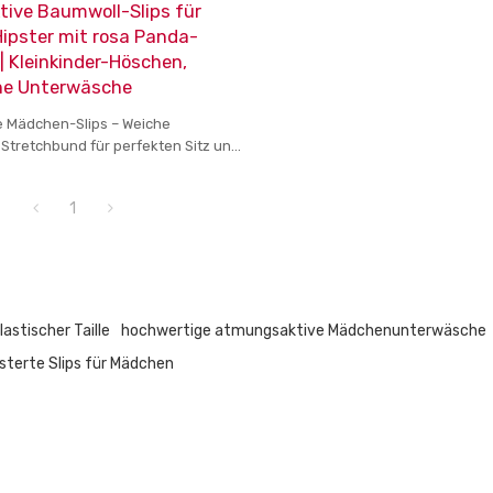
ive Baumwoll-Slips für
ipster mit rosa Panda-
| Kleinkinder-Höschen,
ne Unterwäsche
 Mädchen-Slips – Weiche
Stretchbund für perfekten Sitz und
ern für Mädchen
1
astischer Taille
hochwertige atmungsaktive Mädchenunterwäsche
sterte Slips für Mädchen